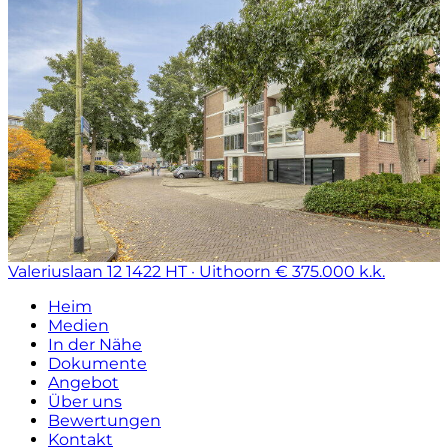
Valeriuslaan 12
1422 HT · Uithoorn
€ 375.000 k.k.
Heim
Medien
In der Nähe
Dokumente
Angebot
Über uns
Bewertungen
Kontakt